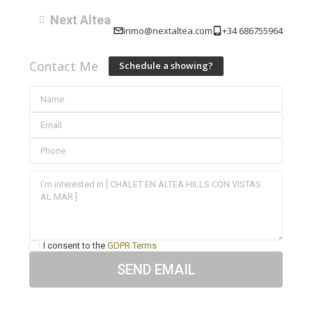
Next Altea
inmo@nextaltea.com
+34 686755964
Contact Me
Schedule a showing?
I consent to the
GDPR Terms