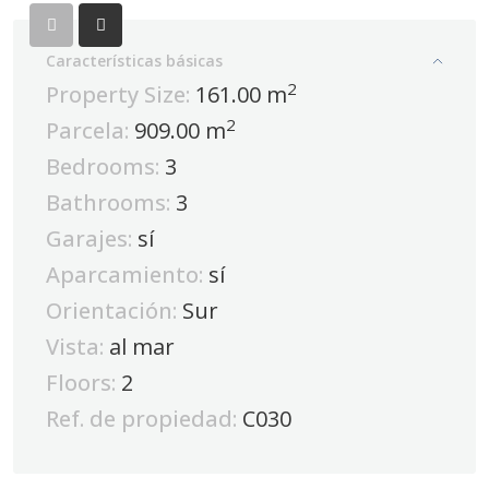
Características básicas
2
Property Size:
161.00 m
2
Parcela:
909.00 m
Bedrooms:
3
Bathrooms:
3
Garajes:
sí
Aparcamiento:
sí
Orientación:
Sur
Vista:
al mar
Floors:
2
Ref. de propiedad:
C030