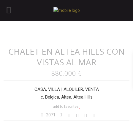
CHALET EN ALTEA HILLS CON
VISTAS AL MAR
880.000 €
CASA
,
VILLA
|
ALQUILER
,
VENTA
c. Belgica, Altea, Altea Hills
add to favorites
2071